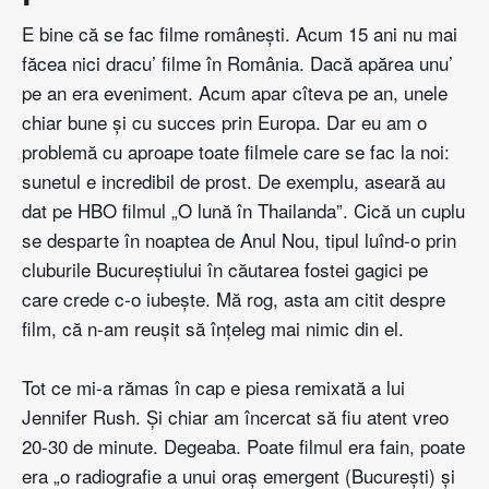
E bine că se fac filme româneşti. Acum 15 ani nu mai
făcea nici dracu’ filme în România. Dacă apărea unu’
pe an era eveniment. Acum apar cîteva pe an, unele
chiar bune şi cu succes prin Europa. Dar eu am o
problemă cu aproape toate filmele care se fac la noi:
sunetul e incredibil de prost. De exemplu, aseară au
dat pe HBO filmul „O lună în Thailanda”. Cică un cuplu
se desparte în noaptea de Anul Nou, tipul luînd-o prin
cluburile Bucureştiului în căutarea fostei gagici pe
care crede c-o iubeşte. Mă rog, asta
am citit despre
film
, că n-am reuşit să înţeleg mai nimic din el.
Tot ce mi-a rămas în cap e piesa remixată a lui
Jennifer Rush. Şi chiar am încercat să fiu atent vreo
20-30 de minute. Degeaba. Poate filmul era fain, poate
era „o radiografie a unui oraş emergent (Bucureşti) şi