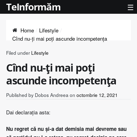
TeInformăm
☰
Home
Lifestyle
Cînd nu-ţi mai poţi ascunde incompetenţa
Filed under
Lifestyle
Cînd nu-ţi mai poţi
ascunde incompetenţa
Published by
Dobos Andreea
on
octombrie 12, 2021
Dai declaraţia asta:
Nu regret că nu şi-a dat demisia mai devreme sau