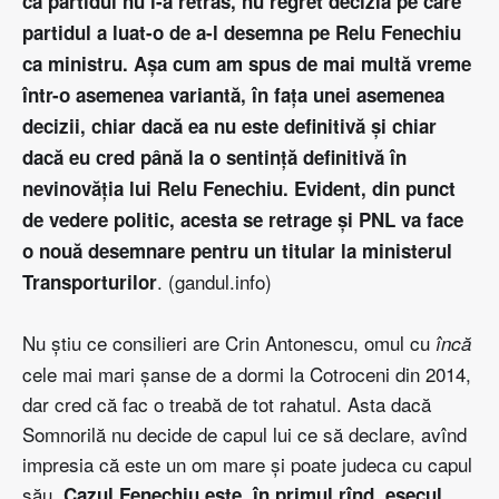
că partidul nu l-a retras, nu regret decizia pe care
partidul a luat-o de a-l desemna pe Relu Fenechiu
ca ministru. Aşa cum am spus de mai multă vreme
într-o asemenea variantă, în faţa unei asemenea
decizii, chiar dacă ea nu este definitivă şi chiar
dacă eu cred până la o sentinţă definitivă în
nevinovăţia lui Relu Fenechiu. Evident, din punct
de vedere politic, acesta se retrage şi PNL va face
o nouă desemnare pentru un titular la ministerul
. (
gandul.info
)
Transporturilor
Nu ştiu ce consilieri are Crin Antonescu, omul cu
încă
cele mai mari şanse de a dormi la Cotroceni din 2014,
dar cred că fac o treabă de tot rahatul. Asta dacă
Somnorilă nu decide de capul lui ce să declare, avînd
impresia că este un om mare şi poate judeca cu capul
său.
Cazul Fenechiu este, în primul rînd, eşecul