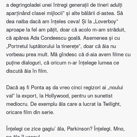
a degringoladei unei întregi generaţii de tineri adulţi
aparţinând clasei mijlocii” şi alte bălării d-astea. Să
dea naiba dacă am înţeles ceva! Şi la „Loverboy”
aproape la fel am păţit, doar că acolo m-am străduit,
că apărea Ada Condeescu goală. Asemenea şi cu
„Portretul luptătorului la tinereţe”, doar că ăia nu
vorbeau prea mult. Mă gîndesc că d-aia avem filme cu
puţine dialoguri, că oricum n-ar înţelege lumea ce
discută ăia în film.
Dacă aş fi Ponta aş da vreo cinci regizori ai „noului
val” la export, la Hollywood, pentru un sunetist
mediocru. De exemplu ăla care a lucrat la Twilight,
oricare film din serie.
Înţelegi ce zice gagiu’ ăla, Parkinson? Înţelegi. Mno,
pe ăla îl vreau!