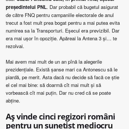
. Dar probabil că bugetul asigurat
preşedintelui PNL
de către FNQ pentru campaniile electorale de anul
trecut a fost mult prea bogat pentru a mai putea evita
numirea sa la Transporturi. Eşecul era previzibil. Dar
era mai uşor în opoziţie. Apăreai la Antena 3 şi… te
rezolvai.
Mai avem mai mult de un an pînă la alegerile
prezidenţiale. Există şanse mari ca Antonescu să le
piardă, pe merit. Asta dacă nu decide să facă ce ştie
el cel mai bine: să doarmă cît mai mult şi să
vorbească cît mai puţin. Dar nu cred că se poate
abţine.
Aş vinde cinci regizori români
pentru un sunetist mediocru