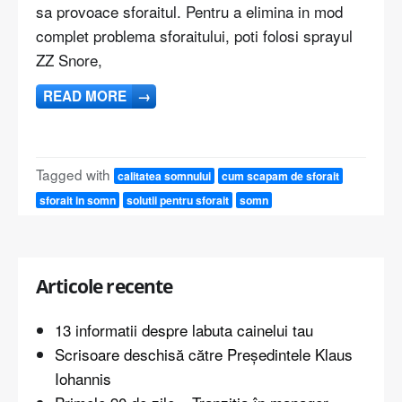
sa provoace sforaitul. Pentru a elimina in mod
complet problema sforaitului, poti folosi sprayul
ZZ Snore,
READ MORE
→
Tagged with
calitatea somnului
cum scapam de sforait
sforait in somn
solutii pentru sforait
somn
Articole recente
13 informatii despre labuta cainelui tau
Scrisoare deschisă către Președintele Klaus
Iohannis