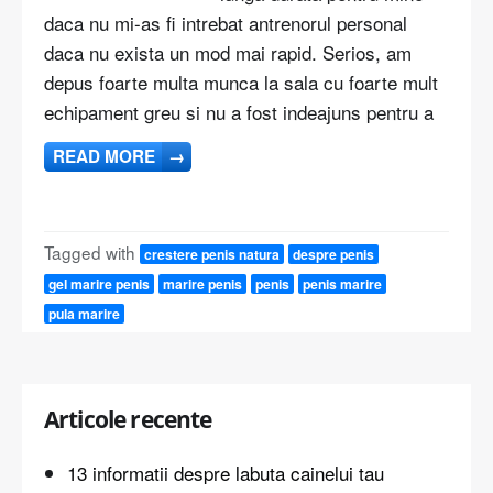
daca nu mi-as fi intrebat antrenorul personal
daca nu exista un mod mai rapid. Serios, am
depus foarte multa munca la sala cu foarte mult
echipament greu si nu a fost indeajuns pentru a
READ MORE
→
Tagged with
crestere penis natura
despre penis
gel marire penis
marire penis
penis
penis marire
pula marire
Articole recente
13 informatii despre labuta cainelui tau