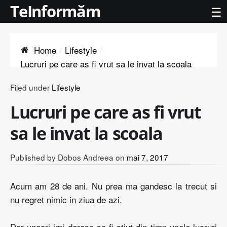
TeInformăm
☰
Home
Lifestyle
Lucruri pe care as fi vrut sa le invat la scoala
Filed under
Lifestyle
Lucruri pe care as fi vrut
sa le invat la scoala
Published by
Dobos Andreea
on
mai 7, 2017
Acum am 28 de ani. Nu prea ma gandesc la trecut si
nu regret nimic in ziua de azi.
Dar uneori imi doresc sa fi stiut din timp unele lucruri