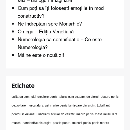
Cum poți să îți folosești emoțiile în mod
constructiv?
Ne indreptam spre Monarhie?
Omega – Ediția Venețiană
Numerologia ca semnificatie – Ce este
Numerologia?
Mâine este o nouă zi!
Etichete
calitatea somnului
crestere penis natura
cum scapam de sforait
despre penis
dezvoltare musculatura
gel marire penis
lantisoare din argint
Lubrifianti
pentru sexul anal
Lubrifianti sexuali de calitate
marire penis
masa musculara
muschi
pandantive din argint
pastile pentru muschi
penis
penis marire