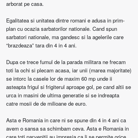
arborat pe casa.
Egalitatea si unitatea dintre romani e adusa in prim-
plan cu ocazia sarbatorilor nationale. Cand spun
sarbatori nationale, ma gandesc si la agelerile care
“brazdeaza” tara din 4 in 4 ani.
Dupa ce trece fumul de la parada militara ne frecam
toti la ochi si plecam acasa, iar unii (marea majoritate)
se intorc la casele lor de maxim 60 mp unde ii
asteapta frigul si frigiterul aproape gol, pe cand altii se
urca in masini de ultima generatie si se indreapta
catre mosii de de milioane de euro.
Asta e Romania in care ni se spune din 4 in 4 ani ca
avem o sansa sa schimbam ceva. Asta e Romania in
care toti parvenitii au impresia ca li se permite orice.