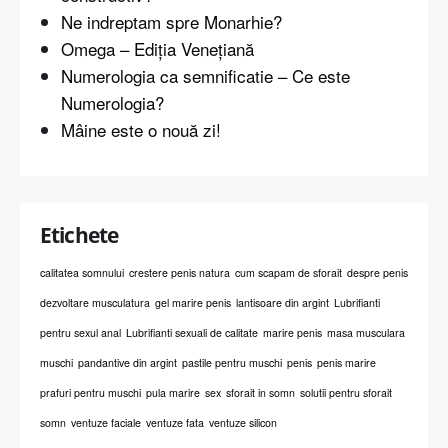
Ne indreptam spre Monarhie?
Omega – Ediția Venețiană
Numerologia ca semnificatie – Ce este
Numerologia?
Mâine este o nouă zi!
Etichete
calitatea somnului
crestere penis natura
cum scapam de sforait
despre penis
dezvoltare musculatura
gel marire penis
lantisoare din argint
Lubrifianti
pentru sexul anal
Lubrifianti sexuali de calitate
marire penis
masa musculara
muschi
pandantive din argint
pastile pentru muschi
penis
penis marire
prafuri pentru muschi
pula marire
sex
sforait in somn
solutii pentru sforait
somn
ventuze faciale
ventuze fata
ventuze silicon