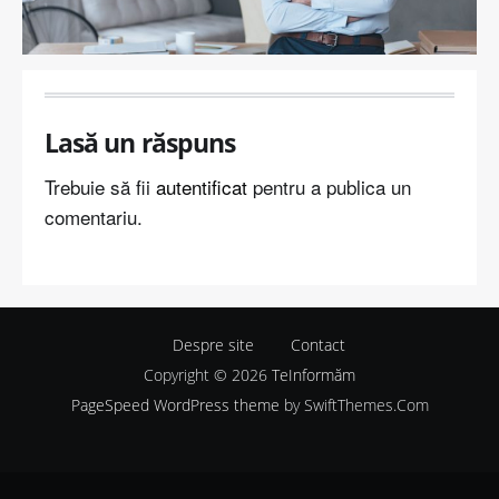
Lasă un răspuns
Trebuie să fii
autentificat
pentru a publica un
comentariu.
Despre site
Contact
Copyright © 2026
TeInformăm
PageSpeed WordPress theme
by SwiftThemes.Com