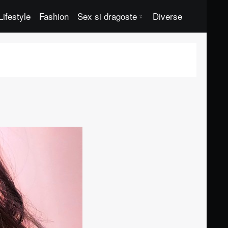
Lifestyle
Fashion
Sex si dragoste
Diverse
Lubrifianti sexuali de calitate