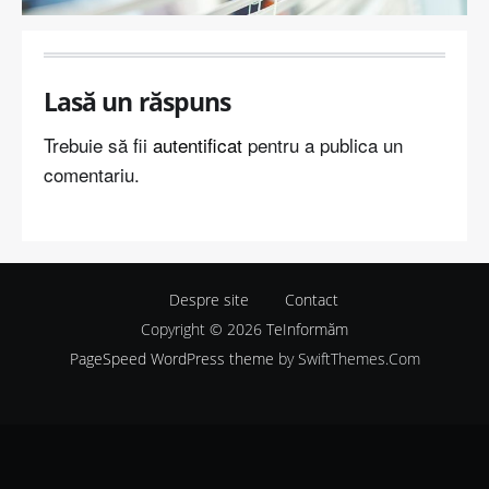
Lasă un răspuns
Trebuie să fii
autentificat
pentru a publica un
comentariu.
Despre site
Contact
Copyright © 2026
TeInformăm
PageSpeed WordPress theme
by SwiftThemes.Com